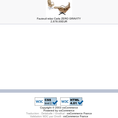
Fauteuil relax Carla ZERO GRAVITY
2,678.00EUR
Copyright © 2003
osCommerce
Powered by
osCommerce
Traduction : Delaballe / Gnidhal -
osCommerce France
Validation W3C par Oneill -
osCommerce France