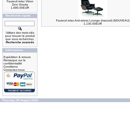
Fauteuil relax Vitron
Zero Gravity
1,690.00EUR
Recherche rapide
Fauteuil relax Anti-stress Lounge (manuel) (NOUVEAU)
1,130.00EUR
Utilisez des mots-clés
pour trouver le produit
que vous recherchez.
Recherche avancée
Informations
Expédition & retours
Remarque sur la
confidentialité
Conditions
Contactez-nous
Thursday 06 August 2026