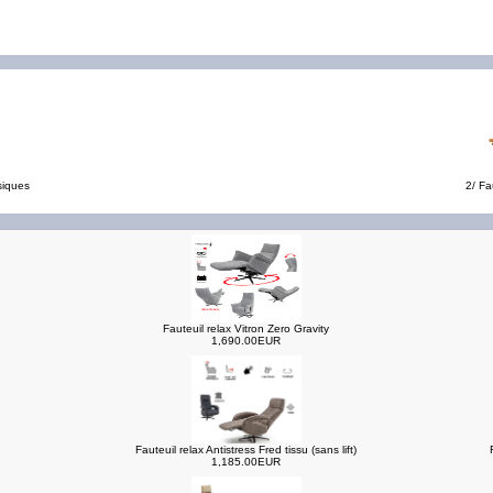
siques
2/ Fa
Fauteuil relax Vitron Zero Gravity
1,690.00EUR
Fauteuil relax Antistress Fred tissu (sans lift)
1,185.00EUR