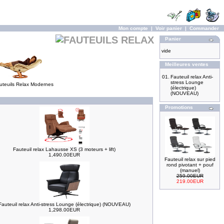
Mon compte
|
Voir panier
|
Commander
Panier
vide
Meilleures ventes
01.
Fauteuil relax Anti-
stress Lounge
uteuils Relax Modernes
(électrique)
(NOUVEAU)
Promotions
Fauteuil relax Lahausse XS (3 moteurs + lift)
1,490.00EUR
Fauteuil relax sur pied
rond pivotant + pouf
(manuel)
259.00EUR
219.00EUR
Fauteuil relax Anti-stress Lounge (électrique) (NOUVEAU)
1,298.00EUR