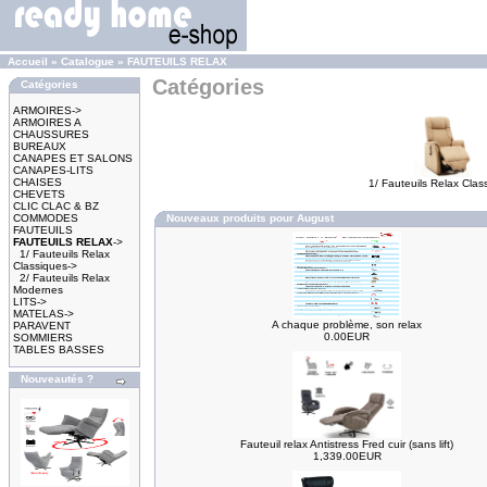
Accueil
»
Catalogue
»
FAUTEUILS RELAX
Catégories
Catégories
ARMOIRES->
ARMOIRES A
CHAUSSURES
BUREAUX
CANAPES ET SALONS
CANAPES-LITS
CHAISES
1/ Fauteuils Relax Clas
CHEVETS
CLIC CLAC & BZ
COMMODES
Nouveaux produits pour August
FAUTEUILS
FAUTEUILS RELAX
->
1/ Fauteuils Relax
Classiques->
2/ Fauteuils Relax
Modernes
LITS->
MATELAS->
A chaque problème, son relax
PARAVENT
0.00EUR
SOMMIERS
TABLES BASSES
Nouveautés ?
Fauteuil relax Antistress Fred cuir (sans lift)
1,339.00EUR